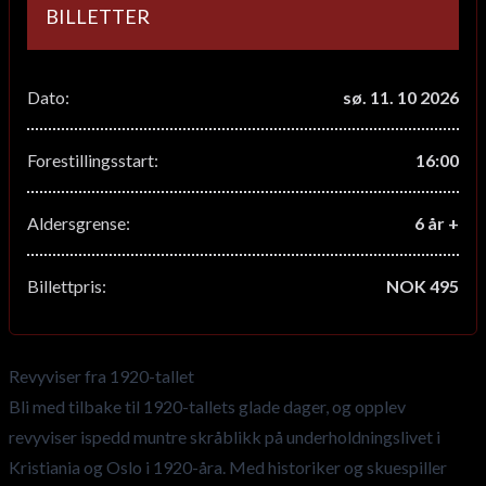
BILLETTER
Dato:
sø. 11. 10 2026
Forestillingsstart:
16:00
Aldersgrense:
6 år +
Billettpris:
NOK 495
Revyviser fra 1920-tallet
Bli med tilbake til 1920-tallets glade dager, og opplev
revyviser ispedd muntre skråblikk på underholdningslivet i
Kristiania og Oslo i 1920-åra. Med historiker og skuespiller