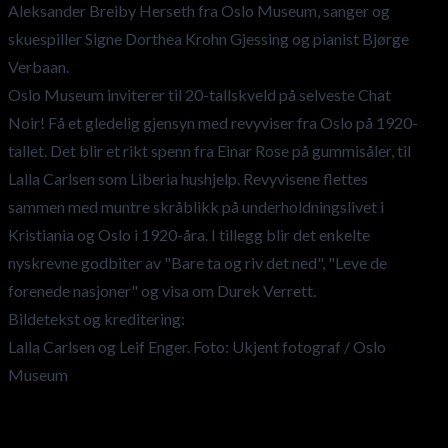
Aleksander Breiby Herseth fra Oslo Museum, sanger og
skuespiller Signe Dorthea Krohn Gjessing og pianist Bjørge
Verbaan.
Oslo Museum inviterer til 20-tallskveld på selveste Chat
Noir! Få et gledelig gjensyn med revyviser fra Oslo på 1920-
tallet. Det blir et rikt spenn fra Einar Rose på gummisåler, til
Lalla Carlsen som Liberia hushjelp. Revyvisene flettes
sammen med muntre skråblikk på underholdningslivet i
Kristiania og Oslo i 1920-åra. I tillegg blir det enkelte
nyskrevne godbiter av "Bare ta og riv det ned", "Leve de
forenede nasjoner" og visa om Durek Verrett.
Bildetekst og kreditering:
Lalla Carlsen og Leif Enger. Foto: Ukjent fotograf / Oslo
Museum