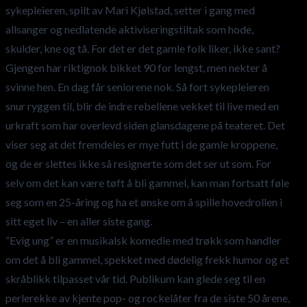
sykepleieren, spilt av Mari Kjølstad, setter i gang med
allsanger og nedlatende aktiviseringstiltak som hode,
skulder, kne og tå. For det er det gamle folk liker, ikke sant?
Gjengen har riktignok bikket 90 for lengst, men nekter å
svinne hen. En dag får seniorene nok. Så fort sykepleieren
snur ryggen til, blir de indre rebellene vekket til live med en
urkraft som har overlevd siden glansdagene på teateret. Det
viser seg at det fremdeles er mye futt i de gamle kroppene,
og de er slettes ikke så resignerte som det ser ut som. For
selv om det kan være tøft å bli gammel, kan man fortsatt føle
seg som en 25-åring og ha et ønske om å spille hovedrollen i
sitt eget liv – en aller siste gang.
“Evig ung” er en musikalsk komedie med trøkk som handler
om det å bli gammel, spekket med dødelig frekk humor og et
skråblikk tilpasset vår tid. Publikum kan glede seg til en
perlerekke av kjente pop- og rockelåter fra de siste 50 årene,