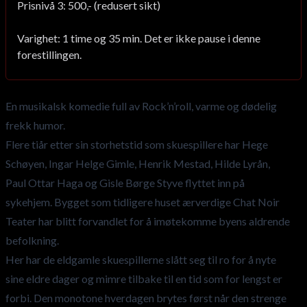
Prisnivå 3: 500,- (redusert sikt)
Varighet: 1 time og 35 min. Det er ikke pause i denne
forestillingen.
En musikalsk komedie full av Rock’n’roll, varme og dødelig
frekk humor.
Flere tiår etter sin storhetstid som skuespillere har Hege
Schøyen, Ingar Helge Gimle, Henrik Mestad, Hilde Lyrån,
Paul Ottar Haga og Gisle Børge Styve flyttet inn på
sykehjem. Bygget som tidligere huset ærverdige Chat Noir
Teater har blitt forvandlet for å imøtekomme byens aldrende
befolkning.
Her har de eldgamle skuespillerne slått seg til ro for å nyte
sine eldre dager og mimre tilbake til en tid som for lengst er
forbi. Den monotone hverdagen brytes først når den strenge